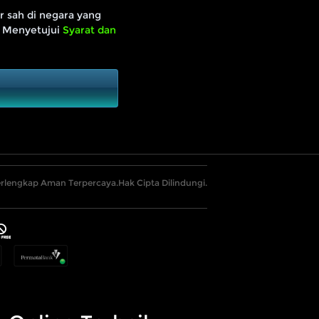
 sah di negara yang
n Menyetujui
Syarat dan
Terlengkap Aman Terpercaya.Hak Cipta Dilindungi.