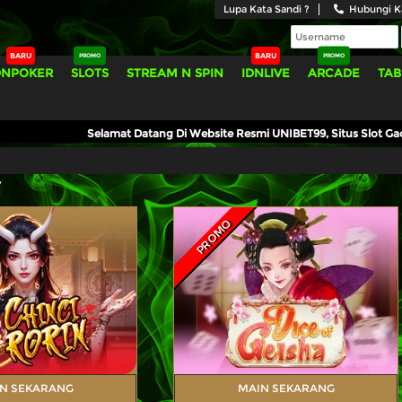
Lupa Kata Sandi ?
Hubungi K
BARU
BARU
PROMO
PROMO
DNPOKER
SLOTS
STREAM N SPIN
IDNLIVE
ARCADE
TAB
Selamat Datang Di Website Resmi UNIBET99, Situs Slot Gacor Onlin
y
PROMO
N SEKARANG
MAIN SEKARANG