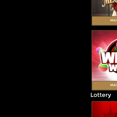
MAI
MAI
Lottery