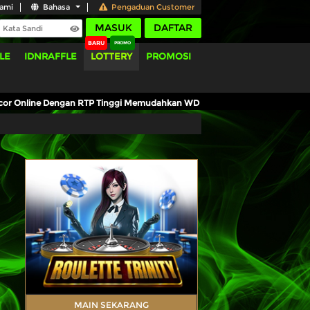
ami
Bahasa
Pengaduan Customer
DAFTAR
BARU
PROMO
LE
IDNRAFFLE
LOTTERY
PROMOSI
e Dengan RTP Tinggi Memudahkan WD Setiap Waktu
Selamat Datang
MAIN SEKARANG