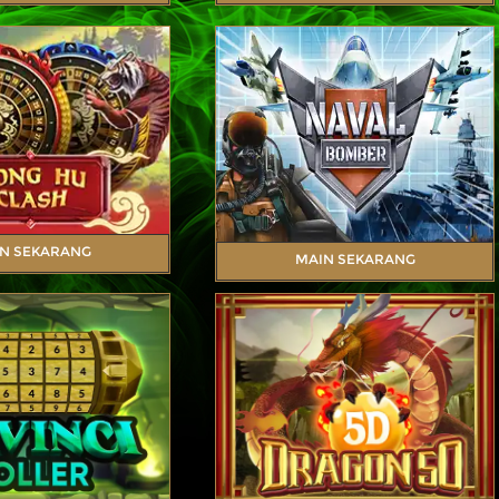
N SEKARANG
MAIN SEKARANG