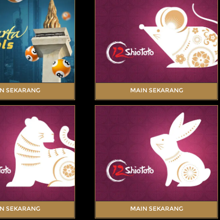
N SEKARANG
MAIN SEKARANG
N SEKARANG
MAIN SEKARANG