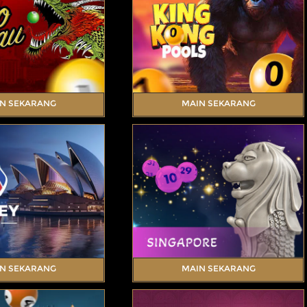
N SEKARANG
MAIN SEKARANG
N SEKARANG
MAIN SEKARANG