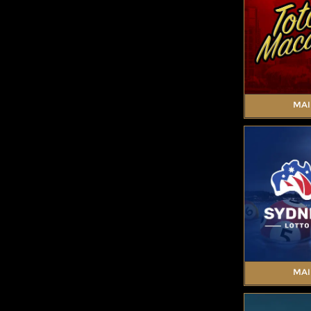
MAI
MAI