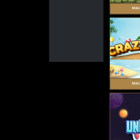
MAI
MAI