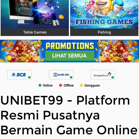
Table Games
Fishing
UNIBET99 - Platform
Resmi Pusatnya
Bermain Game Online