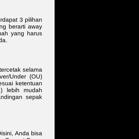
rdapat 3 pilihan
ng berarti away
mah yang harus
da.
tercetak selama
ver/Under (OU)
esuai ketentuan
G) lebih mudah
andingan sepak
sini, Anda bisa