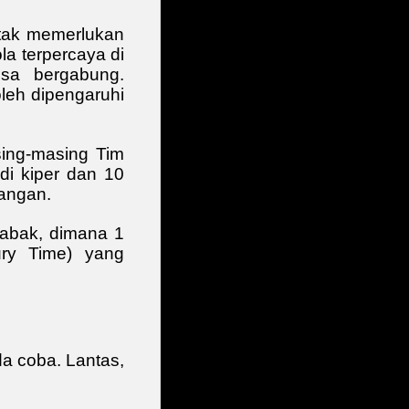
i tak memerlukan
ola terpercaya di
isa bergabung.
leh dipengaruhi
ing-masing Tim
di kiper dan 10
angan.
babak, dimana 1
ury Time) yang
a coba. Lantas,