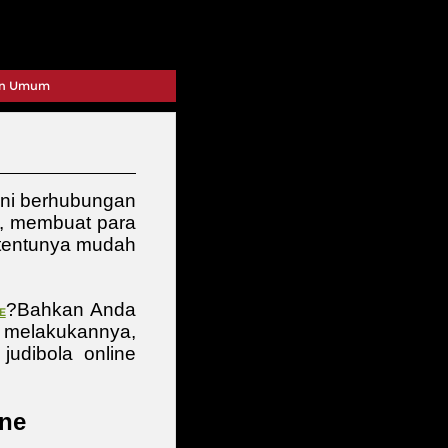
an Umum
 ini berhubungan
ra, membuat para
n tentunya mudah
?Bahkan Anda
E
 melakukannya,
udibola online
ine