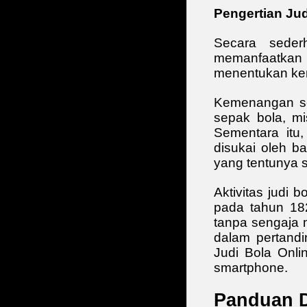
Pengertian Jud
Secara seder
memanfaatkan 
menentukan kem
Kemenangan seo
sepak bola, m
Sementara itu,
disukai oleh b
yang tentunya 
Aktivitas judi 
pada tahun 18
tanpa sengaja m
dalam pertandi
Judi Bola Onli
smartphone.
Panduan D