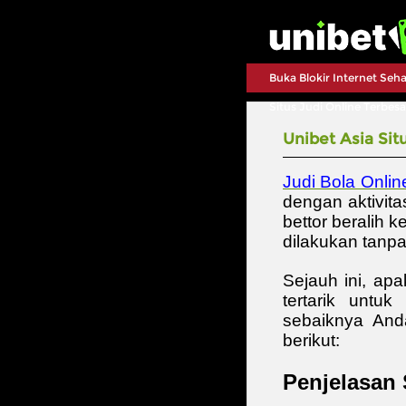
Buka Blokir Internet Seha
Situs Judi Online Terbesa
Unibet Asia Sit
Judi Bola Onlin
dengan aktivita
bettor beralih 
dilakukan tanpa
Sejauh ini, ap
tertarik untu
sebaiknya And
berikut:
Penjelasan 