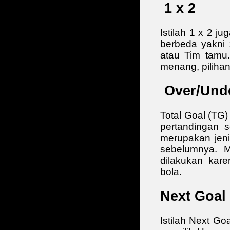
1 x 2
Istilah 1 x 2 j
berbeda yakni 
atau Tim tamu
menang, piliha
Over/Unde
Total Goal (TG
pertandingan 
merupakan jeni
sebelumnya. M
dilakukan kar
bola.
Next Goal
Istilah Next G