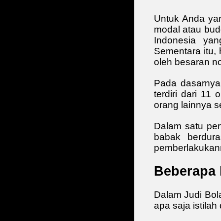
Untuk Anda yang
modal atau budg
Indonesia yan
Sementara itu,
oleh besaran n
Pada dasarnya
terdiri dari 1
orang lainnya 
Dalam satu per
babak berdura
pemberlakukann
Beberapa 
Dalam Judi Bol
apa saja istila